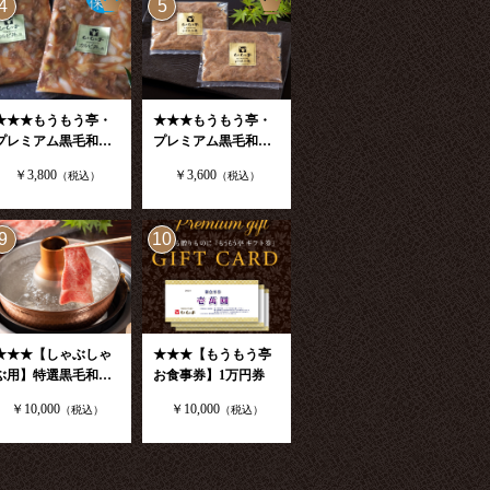
4
5
★★★もうもう亭・
★★★もうもう亭・
プレミアム黒毛和
プレミアム黒毛和
牛 カルビ丼の具 4
牛 自家製すき焼き
￥3,800
￥3,600
（税込）
（税込）
食入
煮1個190g×4食入
9
10
★★★【しゃぶしゃ
★★★【もうもう亭
ぶ用】特選黒毛和牛
お食事券】1万円券
／ザブトン300g ※
￥10,000
￥10,000
（税込）
（税込）
ポン酢付