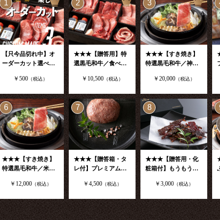
1
2
3
【只今品切れ中】オ
★★★【贈答用】特
★★★【すき焼き】
ーダーカット選べる
選黒毛和牛／食べ比
特選黒毛和牛／神戸
特選黒毛和牛３品セ
べ5種セット400g
牛300g ※割下付き
￥500
￥10,500
￥20,000
（税込）
（税込）
（税込）
ット
6
7
8
★★★【すき焼き】
★★★【贈答箱・タ
★★★【贈答用・化
特選黒毛和牛／米沢
レ付】プレミアム黒
粧箱付】もうもう
牛ロース300g ※割
毛和牛ハンバーグ4個
亭・プレミアム黒毛
￥12,000
￥4,500
￥3,000
（税込）
（税込）
（税込）
下付き
入
和牛ビーフジャーキ
ー×２個入