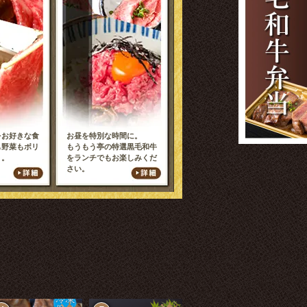
をお好きな食
お昼を特別な時間に。
も野菜もボリ
もうもう亭の特選黒毛和牛
り。
をランチでもお楽しみくだ
さい。