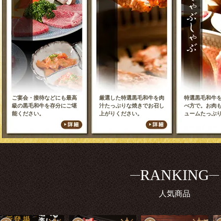
ご宴会・接待などにも最高
厳選した特選黒毛和牛を肉
特選黒毛和牛
級の黒毛和牛を存分にご堪
汁たっぷりな焼きでお召し
べ方で。お肉
能ください。
上がりください。
ュームたっぷ
RANKING
人気商品